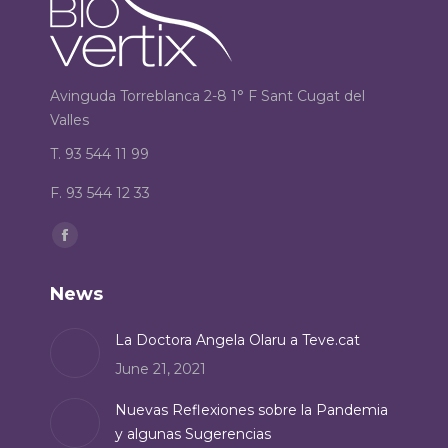
Avinguda Torreblanca 2-8 1° F Sant Cugat del
Valles
T. 93 544 11 99
F. 93 544 12 33
Find us on:
Facebook
page
News
opens
in
La Doctora Angela Olaru a Teve.cat
new
June 21, 2021
window
Nuevas Reflexiones sobre la Pandemia
y algunas Sugerencias