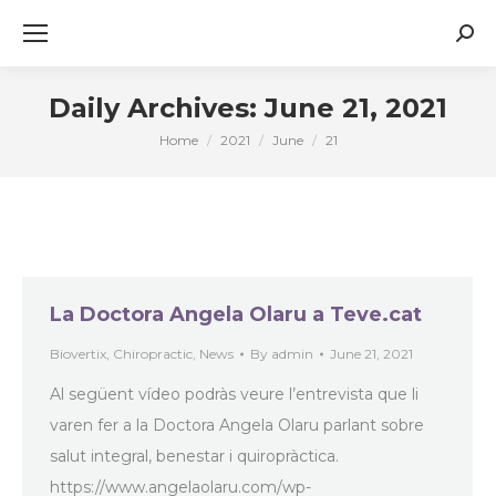
Sear
Daily Archives:
June 21, 2021
Home
2021
June
21
You are here:
La Doctora Angela Olaru a Teve.cat
Biovertix
,
Chiropractic
,
News
By
admin
June 21, 2021
Al següent vídeo podràs veure l’entrevista que li
varen fer a la Doctora Angela Olaru parlant sobre
salut integral, benestar i quiropràctica.
https://www.angelaolaru.com/wp-