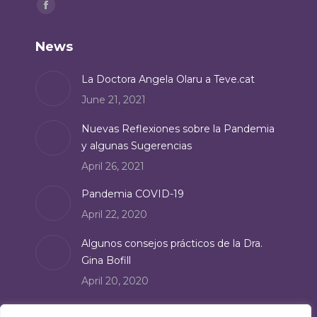
Find us on:
Facebook
page
News
opens
in
La Doctora Angela Olaru a Teve.cat
new
June 21, 2021
window
Nuevas Reflexiones sobre la Pandemia
y algunas Sugerencias
April 26, 2021
Pandemia COVID-19
April 22, 2020
Algunos consejos prácticos de la Dra.
Gina Bofill
April 20, 2020