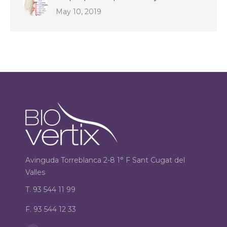
May 10, 2019
Avinguda Torreblanca 2-8 1° F Sant Cugat del
Valles
T. 93 544 11 99
F. 93 544 12 33