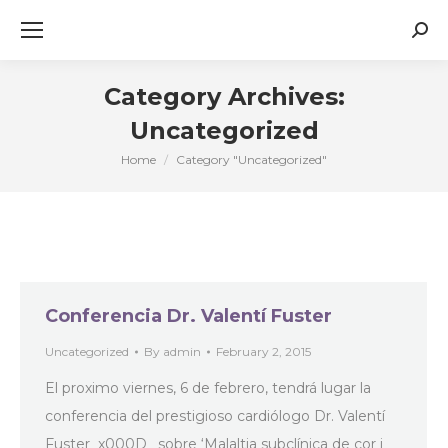
Sear
Category Archives:
Uncategorized
Home
Category "Uncategorized"
You are here:
Conferencia Dr. Valentí Fuster
Uncategorized
By
admin
February 2, 2015
El proximo viernes, 6 de febrero, tendrá lugar la
conferencia del prestigioso cardiólogo Dr. Valentí
Fuster_x000D_ sobre ‘Malaltia subclínica de cor i