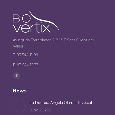
Avinguda Torreblanca 2-8 1° F Sant Cugat del
Valles
T. 93 544 11 99
F. 93 544 12 33
Find us on:
Facebook
page
News
opens
in
La Doctora Angela Olaru a Teve.cat
new
June 21, 2021
window