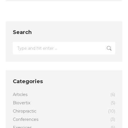
Search
Search:
Categories
Articles
(6)
Biovertix
(5)
Chiropractic
(10)
Conferences
(3)
Exercices
(5)