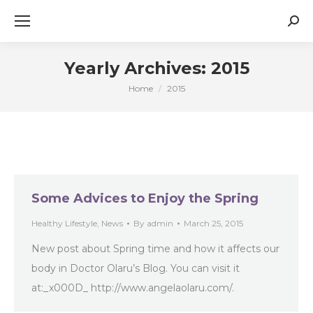
Sear
Yearly Archives:
2015
Home
2015
You are here:
Some Advices to Enjoy the Spring
Healthy Lifestyle
,
News
By
admin
March 25, 2015
New post about Spring time and how it affects our
body in Doctor Olaru’s Blog. You can visit it
at:_x000D_ http://www.angelaolaru.com/.