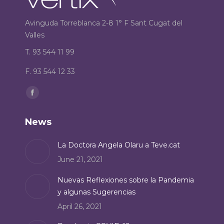
Avinguda Torreblanca 2-8 1° F Sant Cugat del
Valles
T. 93 544 11 99
F. 93 544 12 33
Find us on:
Facebook
page
News
opens
in
La Doctora Angela Olaru a Teve.cat
new
June 21, 2021
window
Nuevas Reflexiones sobre la Pandemia
y algunas Sugerencias
April 26, 2021