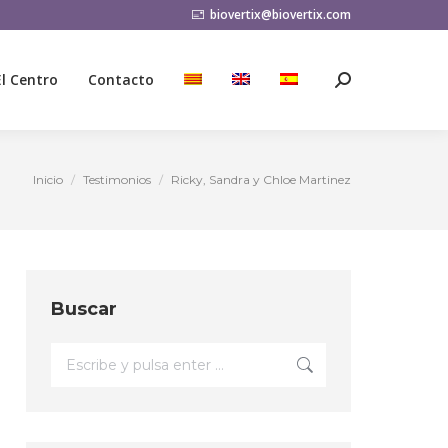
biovertix@biovertix.com
El Centro
Contacto
Buscar:
El Centro
Contacto
Buscar:
Inicio
Testimonios
Ricky, Sandra y Chloe Martinez
Estás aquí:
Buscar
Buscar: