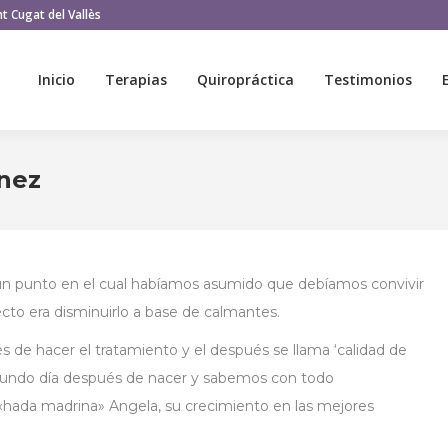
t Cugat del Vallès
Inicio
Terapias
Quiropráctica
Testimonios
Inicio
Terapias
Quiropráctica
Testimonios
inez
 un punto en el cual habíamos asumido que debíamos convivir
cto era disminuirlo a base de calmantes.
de hacer el tratamiento y el después se llama ‘calidad de
segundo día después de nacer y sabemos con todo
 «hada madrina» Angela, su crecimiento en las mejores