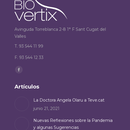
Avinguda Torreblanca 2-8 1° F Sant Cugat del
Valles
T. 93 544 11 99
F. 93 544 12 33
Encuéntranos en:
Facebook
page
Artículos
opens
in
La Doctora Angela Olaru a Teve.cat
new
junio 21, 2021
window
Nuevas Reflexiones sobre la Pandemia
y algunas Sugerencias