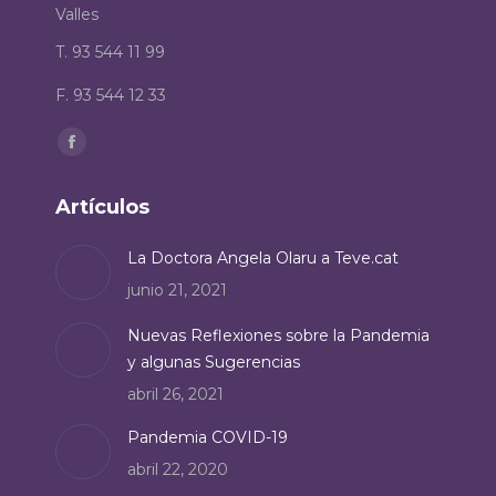
Valles
T. 93 544 11 99
F. 93 544 12 33
Encuéntranos en:
Facebook
page
Artículos
opens
in
La Doctora Angela Olaru a Teve.cat
new
junio 21, 2021
window
Nuevas Reflexiones sobre la Pandemia
y algunas Sugerencias
abril 26, 2021
Pandemia COVID-19
abril 22, 2020