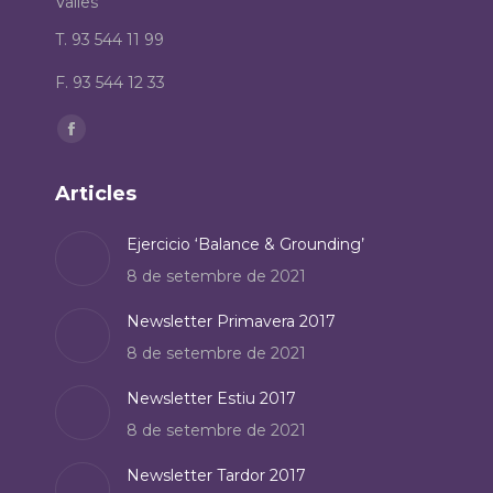
Valles
T. 93 544 11 99
F. 93 544 12 33
Find us on:
Facebook
page
Articles
opens
in
Ejercicio ‘Balance & Grounding’
new
8 de setembre de 2021
window
Newsletter Primavera 2017
8 de setembre de 2021
Newsletter Estiu 2017
8 de setembre de 2021
Newsletter Tardor 2017