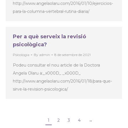
http://www.angelaolaru.com/2016/01/10/ejercicios-
para-la-columna-vertebral-rutina-diaria/
Per a què serveix la revisió
psicològica?
Psicologia
By
admin
8 de setembre de 2021
Podeu consultar el nou article de la Doctora
Angela Olaru a:_x000D_ _x000D_
http://www.angelaolaru.com/2016/01/18/para-que-
sirve-la-revision-psicologica/
1
2
3
4
→