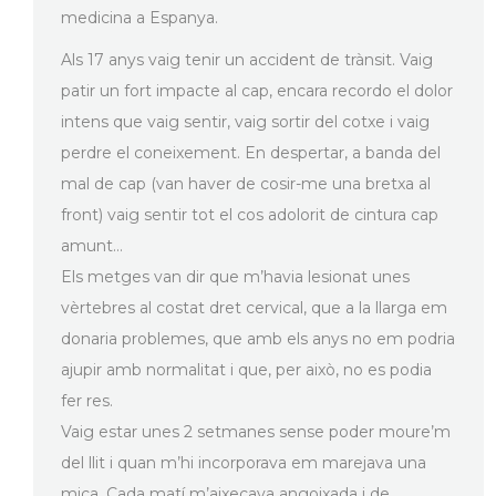
medicina a Espanya.
Als 17 anys vaig tenir un accident de trànsit. Vaig
patir un fort impacte al cap, encara recordo el dolor
intens que vaig sentir, vaig sortir del cotxe i vaig
perdre el coneixement. En despertar, a banda del
mal de cap (van haver de cosir-me una bretxa al
front) vaig sentir tot el cos adolorit de cintura cap
amunt…
Els metges van dir que m’havia lesionat unes
vèrtebres al costat dret cervical, que a la llarga em
donaria problemes, que amb els anys no em podria
ajupir amb normalitat i que, per això, no es podia
fer res.
Vaig estar unes 2 setmanes sense poder moure’m
del llit i quan m’hi incorporava em marejava una
mica. Cada matí m’aixecava angoixada i de