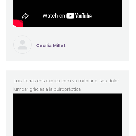
Cecília Millet
Luis Ferras ens explica com va millorar el seu dolor
lumbar gràcies a la quiropràctica.