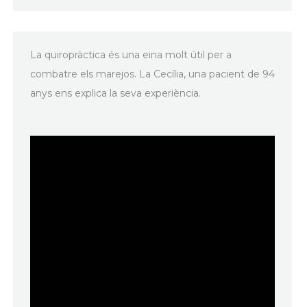
La quiropràctica és una eina molt útil per a
combatre els marejos. La Cecília, una pacient de 94
anys ens explica la seva experiència.