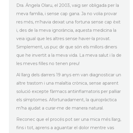
Dra. Ángela Olaru, el 2003, vaig ser obligada per la
meva família, i sense cap gana. Ja no volia provar
res més, m’havia deixat una fortuna sense cap èxit
i, des de la meva ignorància, aquesta medicina la
veia igual que les altres sense haver-la provat.
Simplement, us puc dir que són els millors diners
que he invertit a la meva vida. La meva salut i la de
les meves filles no tenen preu!
Al llarg dels darrers 19 anys em van diagnosticar un
altre trastorn i una malaltia crònica, sense aparent
solució excepte fàrmacs antiinflamatoris per pal·liar
els símptomes. Afortunadament, la quiropràctica
m’ha ajudat a curar-me de manera natural.
Reconec que el procés pot ser una mica més llarg,
fins i tot, aprens a aguantar el dolor mentre vas