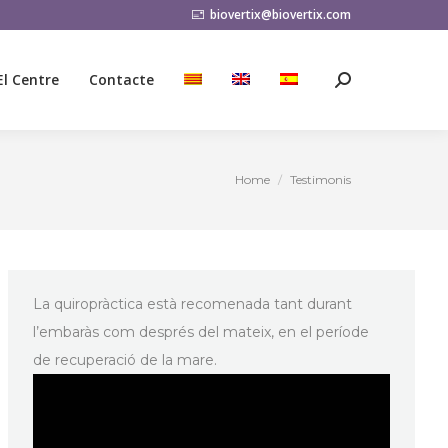
biovertix@biovertix.com
El Centre
Contacte
Search:
El Centre
Contacte
Search:
Home
Testimonis
You are here:
La quiropràctica està recomenada tant durant
l’embaràs com després del mateix, en el període
de recuperació de la mare.