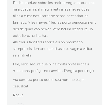
Podria escriure sobre les moltes vegades que ens
ha ajudat a mi, al meu marit i a les meves dues
filles a curar-nos i sortir-ne sense necessitat de
fàrmacs. A les meves filles les porto periòdicament
des de quan van néixer. Però hauria d’escriure un
petit llibre, ha, ha, ha…
Als meus familiars i amics els ho recomano
sempre, els demano que si us plau vagin a visitar-
se amb ella.
I bé, estic segura que hi ha molts professionals
molt bons, però jo, no canviaria l’Àngela per ningú.
Ara com ara penso que el seu nom no és per
casualitat.
Raquel