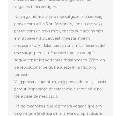
vegades tenia vertígen.
No vaig dubtar a anar a massatgistes i físios. Vaig
provar com a 4 o 5 professionals, i en un em vaig
passar com un any i mig i, encara que alguns dies
em trobava millor, aquest malestar mai no
desapareixia. El dolor baixava una mica després del
massatge, però la inflamació tornava perquè
seguia tenint les vèrtebres desalineades. (S’havien
de reposicionar perquè aquesta inflamació no
tornés).
Vaig provar acupuntura, vaig provar de tot i ja havia
perdut l’esperança de tornar-me a sentir bé si no
fos a base de medicació.
He de reconèixer que la primera vegada que em
vaig visitar a la clínica de la meva quiropràctica, la