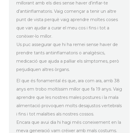
millorant amb els dies sense haver d’inflar-te
d’antiinflamatoris. Vaig començar a tenir un altre
punt de vista perquè vaig aprendre moltes coses
que van ajudar a curar el meu cos i fins i tot a
conèixer-lo millor.
Us puc assegurar que hi ha remei sense haver de
prendre tants antiinflamatoris o analgèsics,
medicació que ajuda a pal·liar els símptomes, però
perjudiquen altres òrgans.
El que és fonamental és que, ara com ara, amb 38
anys em trobo moltíssim millor que fa 19 anys. Vaig
aprendre que les nostres males postures i la mala
alimentació provoquen molts desajustos vertebrals
i fins i tot malalties als nostres cossos.
Encara que avui dia hi hagi més coneixement en la
meva generació vam créixer amb mals costums.