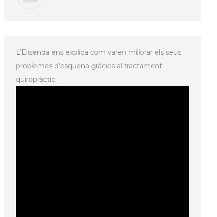
L’Elisenda ens explica com varen millorar els seus
problemes d’esquena gràcies al tractament
quiropràctic.