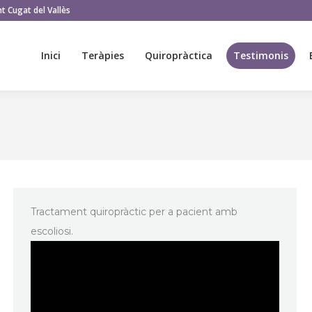
t Cugat del Vallès
Inici
Teràpies
Quiropràctica
Testimonis
Inici
Teràpies
Quiropràctica
Testimonis
Tractament quiropràctic per a pacient amb
escoliosi.