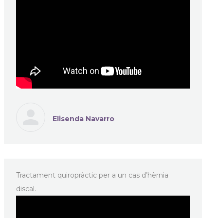
Elisenda Navarro
Tractament quiropràctic per a un cas d’hèrnia
discal.