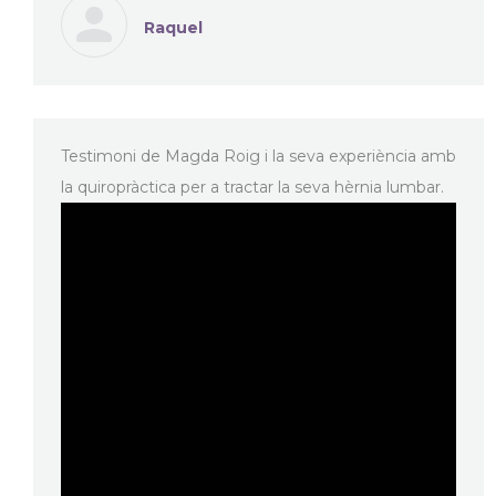
Raquel
Testimoni de Magda Roig i la seva experiència amb
la quiropràctica per a tractar la seva hèrnia lumbar.