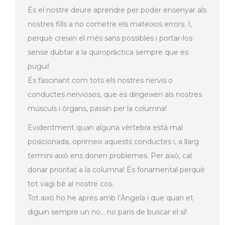
És el nostre deure aprendre per poder ensenyar als
nostres fills a no cometre els mateixos errors. I,
perquè creixin el més sans possibles i portar-los
sense dubtar a la quiropràctica sempre que es
pugui!
És fascinant com tots els nostres nervis o
conductes nerviosos, que es dirigeixen als nostres
músculs i òrgans, passin per la columna!
Evidentment quan alguna vèrtebra està mal
posicionada, oprimeix aquests conductes i, a llarg
termini això ens donen problemes. Per això, cal
donar prioritat a la columna! És fonamental perquè
tot vagi bé al nostre cos.
Tot això ho he après amb l’Àngela i que quan et
diguin sempre un no… no paris de buscar el sí!