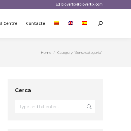
biovertix@biovertix.com
El Centre
Contacte
Search:
El Centre
Contacte
Search:
Home
Category "Sense categoria"
You are here:
Cerca
Search: