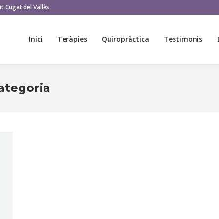
t Cugat del Vallès
Inici
Teràpies
Quiropràctica
Testimonis
Inici
Teràpies
Quiropràctica
Testimonis
ategoria