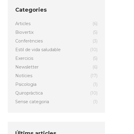
Categories
Articles
(6)
Biovertix
(5)
Conferències
(3)
Estil de vida saludable
(10)
Exercicis
(5)
Newsletter
(6)
Notícies
(17)
Psicologia
(1)
Quiropràctica
(10)
Sense categoria
(1)
Últims articles