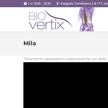
L-V 10:00 - 20:00
Avinguda Torreblanca 2-8 1° F, San
Mila
Tratamiento quiropráctico para paciente con dolo