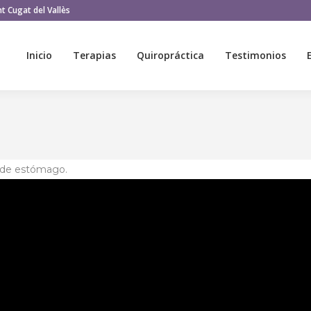
t Cugat del Vallès
Inicio
Terapias
Quiropráctica
Testimonios
Inicio
Terapias
Quiropráctica
Testimonios
r de estómago.