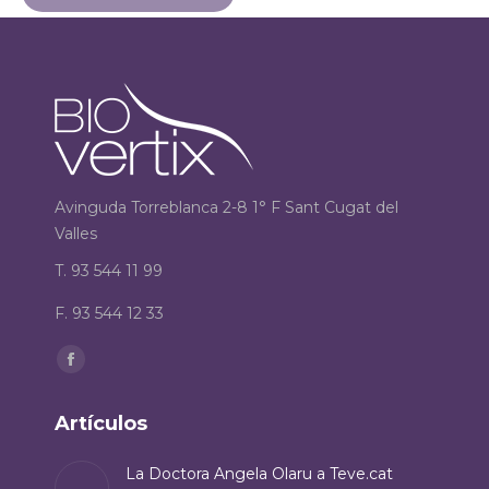
Avinguda Torreblanca 2-8 1° F Sant Cugat del
Valles
T. 93 544 11 99
F. 93 544 12 33
Encuéntranos en:
Facebook
page
Artículos
opens
in
La Doctora Angela Olaru a Teve.cat
new