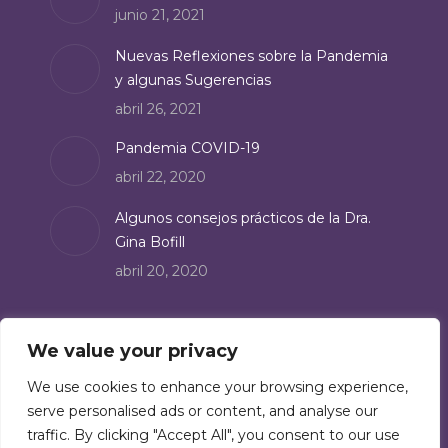
junio 21, 2021
window
Nuevas Reflexiones sobre la Pandemia
y algunas Sugerencias
abril 26, 2021
Pandemia COVID-19
abril 22, 2020
Algunos consejos prácticos de la Dra.
Gina Bofill
abril 20, 2020
Suscríbete
We value your privacy
Suscríbete a nuestro boletín de noticias:
We use cookies to enhance your browsing experience,
serve personalised ads or content, and analyse our
Suscríbete
traffic. By clicking "Accept All", you consent to our use