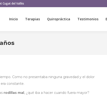
t Cugat del Vallès
Inicio
Terapias
Quiropráctica
Testimonios
Inicio
Terapias
Quiropráctica
Testimonios
 años
tiempo. Como no presentaba ninguna gravedad y el dolor
 era constante.
las
rodillas mal
, ¿qué iba a hacer cuando fuera mayor?