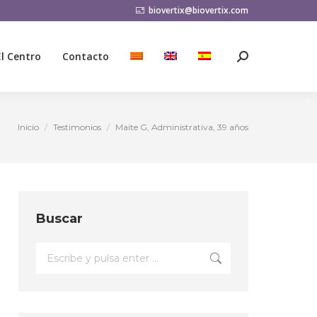
biovertix@biovertix.com
El Centro
Contacto
Buscar:
El Centro
Contacto
Buscar:
Inicio
Testimonios
Maite G, Administrativa, 39 años
Estás aquí:
Buscar
Buscar: