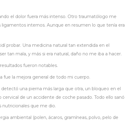
ando el dolor fuera más intenso. Otro traumatólogo me
os ligamentos internos. Aunque en resumen lo que tenía era
cidí probar. Una medicina natural tan extendida en el
er tan mala, y más si era natural, daño no me iba a hacer.
resultados fueron notables.
sa fue la mejora general de todo mi cuerpo.
 detectó una pierna más larga que otra, un bloqueo en el
 cervical de un accidente de coche pasado. Todo ello sanó
s nutricionales que me dio.
rgia ambiental (polen, ácaros, gramíneas, polvo, pelo de