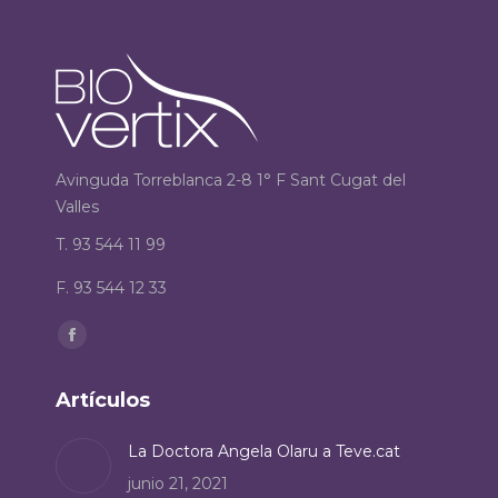
Avinguda Torreblanca 2-8 1° F Sant Cugat del
Valles
T. 93 544 11 99
F. 93 544 12 33
Encuéntranos en:
Facebook
page
Artículos
opens
in
La Doctora Angela Olaru a Teve.cat
new
junio 21, 2021
window