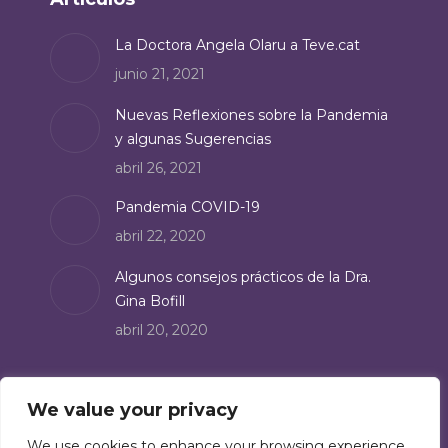
opens
in
La Doctora Angela Olaru a Teve.cat
new
junio 21, 2021
window
Nuevas Reflexiones sobre la Pandemia
y algunas Sugerencias
abril 26, 2021
Pandemia COVID-19
abril 22, 2020
Algunos consejos prácticos de la Dra.
Gina Bofill
abril 20, 2020
Suscríbete
We value your privacy
Suscríbete a nuestro boletín de noticias:
We use cookies to enhance your browsing experience,