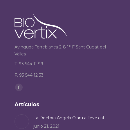
Avinguda Torreblanca 2-8 1° F Sant Cugat del
Valles
T. 93 544 11 99
F. 93 544 12 33
Encuéntranos en:
Facebook
page
Artículos
opens
in
La Doctora Angela Olaru a Teve.cat
new
junio 21, 2021
window