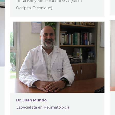
(Total Body Modification) SOY (Sacro
Occipital Technique)
Dr. Juan Mundo
Especialista en Reumatología