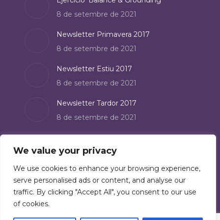
Ejercicio ‘Balance & Grounding’
new
8 de setembre de 2021
window
Newsletter Primavera 2017
8 de setembre de 2021
Newsletter Estiu 2017
8 de setembre de 2021
Newsletter Tardor 2017
8 de setembre de 2021
Subscriu-te
We value your privacy
We use cookies to enhance your browsing experience,
Subscriu-te al nostre butlletí de notícies:
serve personalised ads or content, and analyse our
Subscriu-te ara
traffic. By clicking "Accept All", you consent to our use
of cookies.