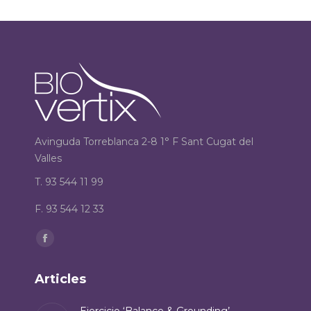
Avinguda Torreblanca 2-8 1° F Sant Cugat del
Valles
T. 93 544 11 99
F. 93 544 12 33
Find us on:
Facebook
page
Articles
opens
in