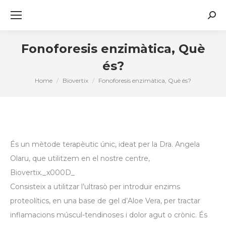
Sear
Fonoforesis enzimàtica, Què
és?
Home
Biovertix
Fonoforesis enzimàtica, Què és?
You are here:
És un mètode terapèutic únic, ideat per la Dra. Angela
Olaru, que utilitzem en el nostre centre,
Biovertix._x000D_
Consisteix a utilitzar l’ultrasò per introduir enzims
proteolítics, en una base de gel d’Aloe Vera, per tractar
inflamacions múscul-tendinoses i dolor agut o crònic. És