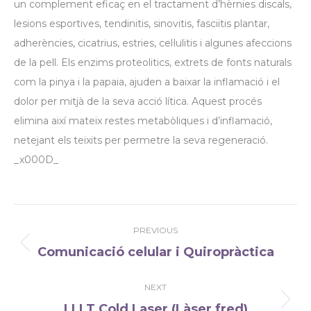
un complement eficaç en el tractament d’hèrnies discals,
lesions esportives, tendinitis, sinovitis, fasciïtis plantar,
adherències, cicatrius, estries, cel·lulitis i algunes afeccions
de la pell. Els enzims proteolitics, extrets de fonts naturals
com la pinya i la papaia, ajuden a baixar la inflamació i el
dolor per mitjà de la seva acció lítica. Aquest procés
elimina així mateix restes metabòliques i d’inflamació,
netejant els teixits per permetre la seva regeneració.
_x000D_
Post
PREVIOUS
navigation
Comunicació celular i Quiropràctica
Previous
post:
NEXT
LLLT Cold Laser (Làser fred)
Next